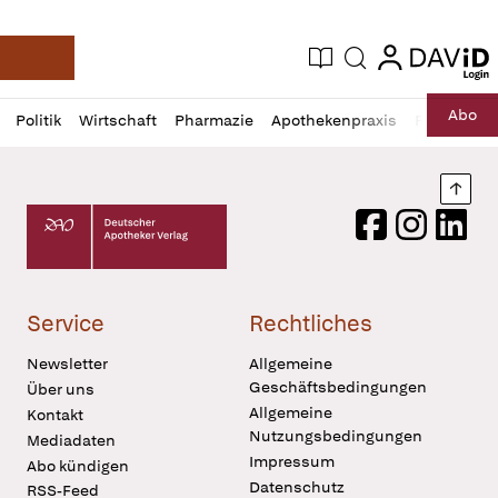
login
login
Aktuelle Ausgabe
Suche
Deutsche Apotheker Zeitung
Profil
Daz
Abo
Politik
Wirtschaft
Pharmazie
Apothekenpraxis
Recht
Sp
öffnen
Pur
Abo
öffnen
Nach
Deutscher Apotheker Verlag Logo
Facebook
Instagram
LinkedI
Service
Rechtliches
Newsletter
Allgemeine
Geschäftsbedingungen
Über uns
Allgemeine
Kontakt
Nutzungsbedingungen
Mediadaten
Impressum
Abo kündigen
Datenschutz
RSS-Feed