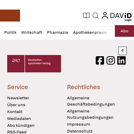
login
login
Aktuelle Ausgabe
Suche
Deutsche Apotheker Zeitung
Profil
Daz
Abo
Politik
Wirtschaft
Pharmazie
Apothekenpraxis
Recht
Sp
öffnen
Pur
Abo
öffnen
Nach
Deutscher Apotheker Verlag Logo
Facebook
Instagram
LinkedI
Service
Rechtliches
Newsletter
Allgemeine
Geschäftsbedingungen
Über uns
Allgemeine
Kontakt
Nutzungsbedingungen
Mediadaten
Impressum
Abo kündigen
Datenschutz
RSS-Feed