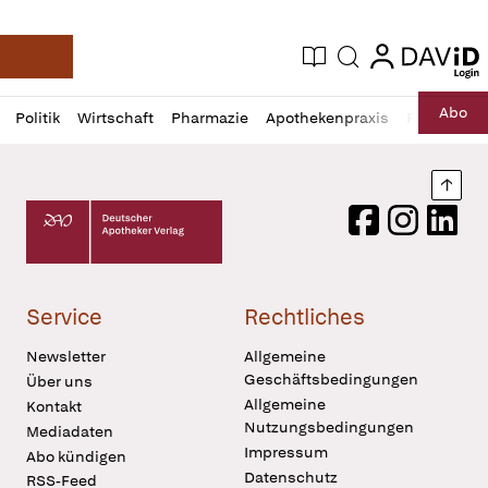
login
login
Aktuelle Ausgabe
Suche
Deutsche Apotheker Zeitung
Profil
Daz
Abo
Politik
Wirtschaft
Pharmazie
Apothekenpraxis
Recht
Sp
öffnen
Pur
Abo
öffnen
Nach
Deutscher Apotheker Verlag Logo
Facebook
Instagram
LinkedI
Service
Rechtliches
Newsletter
Allgemeine
Geschäftsbedingungen
Über uns
Allgemeine
Kontakt
Nutzungsbedingungen
Mediadaten
Impressum
Abo kündigen
Datenschutz
RSS-Feed