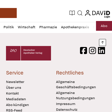
login
login
Aktuelle Ausgabe
Suche
Deutsche Apotheker Zeitung
Profil
Daz
Abo
Politik
Wirtschaft
Pharmazie
Apothekenpraxis
Recht
Sp
öffnen
Pur
Abo
öffnen
Nach
Deutscher Apotheker Verlag Logo
Facebook
Instagram
LinkedI
Service
Rechtliches
Newsletter
Allgemeine
Geschäftsbedingungen
Über uns
Allgemeine
Kontakt
Nutzungsbedingungen
Mediadaten
Impressum
Abo kündigen
Datenschutz
RSS-Feed