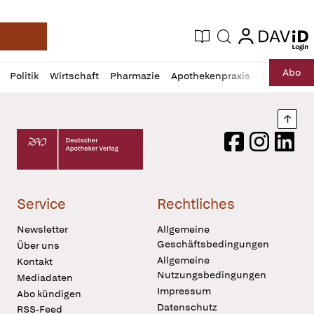
login
login
Aktuelle Ausgabe
Suche
Deutsche Apotheker Zeitung
Profil
Daz
Abo
Politik
Wirtschaft
Pharmazie
Apothekenpraxis
Recht
Sp
öffnen
Pur
Abo
öffnen
Nach
Deutscher Apotheker Verlag Logo
Facebook
Instagram
LinkedI
Service
Rechtliches
Newsletter
Allgemeine
Geschäftsbedingungen
Über uns
Allgemeine
Kontakt
Nutzungsbedingungen
Mediadaten
Impressum
Abo kündigen
Datenschutz
RSS-Feed