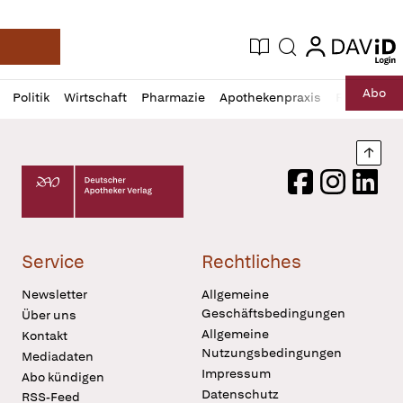
login
login
Aktuelle Ausgabe
Suche
Deutsche Apotheker Zeitung
Profil
Daz
Abo
Politik
Wirtschaft
Pharmazie
Apothekenpraxis
Recht
Sp
öffnen
Pur
Abo
öffnen
Nach
Deutscher Apotheker Verlag Logo
Facebook
Instagram
LinkedI
Service
Rechtliches
Newsletter
Allgemeine
Geschäftsbedingungen
Über uns
Allgemeine
Kontakt
Nutzungsbedingungen
Mediadaten
Impressum
Abo kündigen
Datenschutz
RSS-Feed