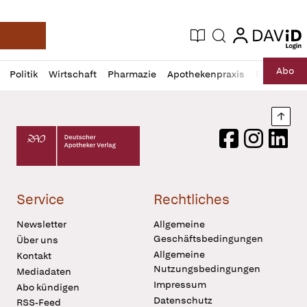
login
login
Aktuelle Ausgabe
Suche
Deutsche Apotheker Zeitung
Profil
Daz
Abo
Politik
Wirtschaft
Pharmazie
Apothekenpraxis
Recht
Sp
öffnen
Pur
Abo
öffnen
Nach
Deutscher Apotheker Verlag Logo
Facebook
Instagram
LinkedI
Service
Rechtliches
Newsletter
Allgemeine
Geschäftsbedingungen
Über uns
Allgemeine
Kontakt
Nutzungsbedingungen
Mediadaten
Impressum
Abo kündigen
Datenschutz
RSS-Feed