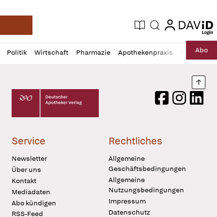
login
login
Aktuelle Ausgabe
Suche
Deutsche Apotheker Zeitung
Profil
Daz
Abo
Politik
Wirtschaft
Pharmazie
Apothekenpraxis
Recht
Sp
öffnen
Pur
Abo
öffnen
Nach
Deutscher Apotheker Verlag Logo
Facebook
Instagram
LinkedI
Service
Rechtliches
Newsletter
Allgemeine
Geschäftsbedingungen
Über uns
Allgemeine
Kontakt
Nutzungsbedingungen
Mediadaten
Impressum
Abo kündigen
Datenschutz
RSS-Feed