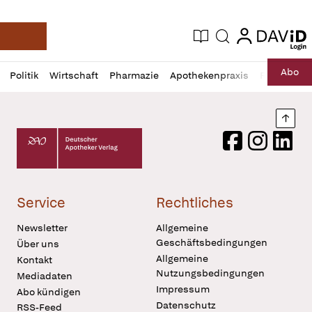
login
login
Aktuelle Ausgabe
Suche
Deutsche Apotheker Zeitung
Profil
Daz
Abo
Politik
Wirtschaft
Pharmazie
Apothekenpraxis
Recht
Sp
öffnen
Pur
Abo
öffnen
Nach
Deutscher Apotheker Verlag Logo
Facebook
Instagram
LinkedI
Service
Rechtliches
Newsletter
Allgemeine
Geschäftsbedingungen
Über uns
Allgemeine
Kontakt
Nutzungsbedingungen
Mediadaten
Impressum
Abo kündigen
Datenschutz
RSS-Feed