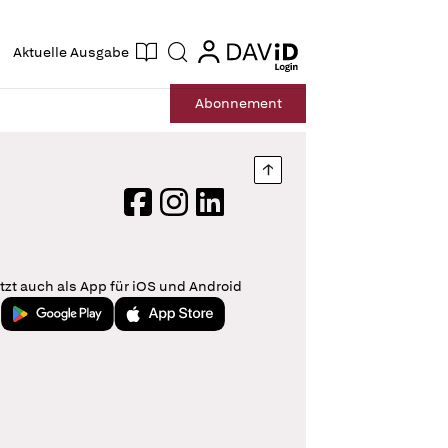
ogin
login
Aktuelle Ausgabe
Suche
Abo
nnement
Nach oben springen
Facebook
Instagram
LinkedIn
tzt auch als App für iOS und Android
Jetzt bei Google Play
Laden im App Store