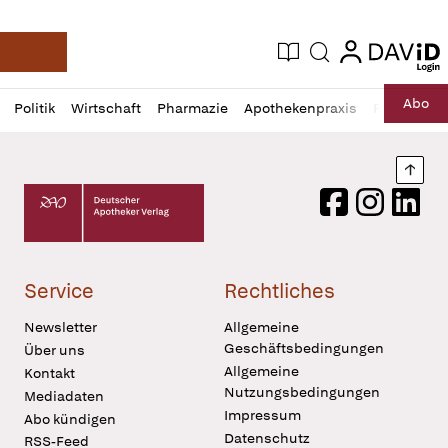
login
login
Aktuelle Ausgabe
Suche
Deutsche Apotheker Zeitung
Profil
Daz
Abo
Politik
Wirtschaft
Pharmazie
Apothekenpraxis
Recht
Sp
öffnen
Pur
Abo
öffnen
Nach
Deutscher Apotheker Verlag Logo
Facebook
Instagram
LinkedI
Service
Rechtliches
Newsletter
Allgemeine
Geschäftsbedingungen
Über uns
Allgemeine
Kontakt
Nutzungsbedingungen
Mediadaten
Impressum
Abo kündigen
Datenschutz
RSS-Feed