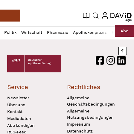
login
login
Aktuelle Ausgabe
Suche
Deutsche Apotheker Zeitung
Profil
Daz
Abo
Politik
Wirtschaft
Pharmazie
Apothekenpraxis
Recht
Sp
öffnen
Pur
Abo
öffnen
Nach
Deutscher Apotheker Verlag Logo
Facebook
Instagram
LinkedI
Service
Rechtliches
Newsletter
Allgemeine
Geschäftsbedingungen
Über uns
Allgemeine
Kontakt
Nutzungsbedingungen
Mediadaten
Impressum
Abo kündigen
Datenschutz
RSS-Feed