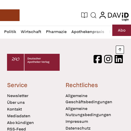
login
login
Aktuelle Ausgabe
Suche
Deutsche Apotheker Zeitung
Profil
Daz
Abo
Politik
Wirtschaft
Pharmazie
Apothekenpraxis
Recht
Sp
öffnen
Pur
Abo
öffnen
Nach
Deutscher Apotheker Verlag Logo
Facebook
Instagram
LinkedI
Service
Rechtliches
Newsletter
Allgemeine
Geschäftsbedingungen
Über uns
Allgemeine
Kontakt
Nutzungsbedingungen
Mediadaten
Impressum
Abo kündigen
Datenschutz
RSS-Feed