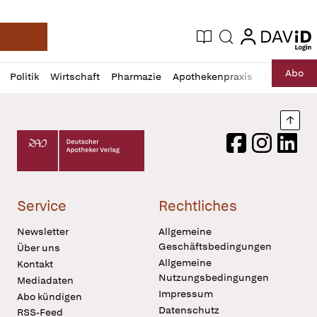
login
login
Aktuelle Ausgabe
Suche
Deutsche Apotheker Zeitung
Profil
Daz
Abo
Politik
Wirtschaft
Pharmazie
Apothekenpraxis
Recht
Sp
öffnen
Pur
Abo
öffnen
Nach
Deutscher Apotheker Verlag Logo
Facebook
Instagram
LinkedI
Service
Rechtliches
Newsletter
Allgemeine
Geschäftsbedingungen
Über uns
Allgemeine
Kontakt
Nutzungsbedingungen
Mediadaten
Impressum
Abo kündigen
Datenschutz
RSS-Feed