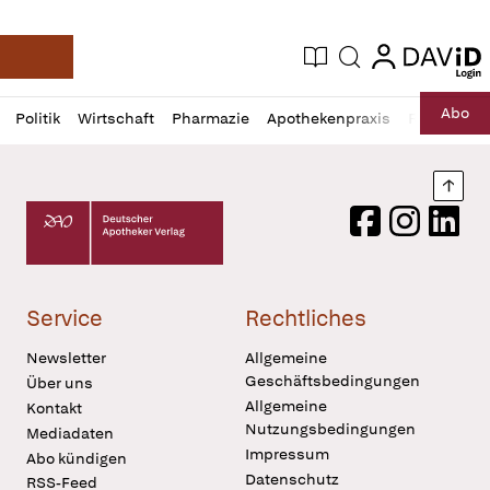
login
login
Aktuelle Ausgabe
Suche
Deutsche Apotheker Zeitung
Profil
Daz
Abo
Politik
Wirtschaft
Pharmazie
Apothekenpraxis
Recht
Sp
öffnen
Pur
Abo
öffnen
Nach
Deutscher Apotheker Verlag Logo
Facebook
Instagram
LinkedI
Service
Rechtliches
Newsletter
Allgemeine
Geschäftsbedingungen
Über uns
Allgemeine
Kontakt
Nutzungsbedingungen
Mediadaten
Impressum
Abo kündigen
Datenschutz
RSS-Feed