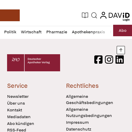
login
login
Aktuelle Ausgabe
Suche
Deutsche Apotheker Zeitung
Profil
Daz
Abo
Politik
Wirtschaft
Pharmazie
Apothekenpraxis
Recht
Sp
öffnen
Pur
Abo
öffnen
Nach
Deutscher Apotheker Verlag Logo
Facebook
Instagram
LinkedI
Service
Rechtliches
Newsletter
Allgemeine
Geschäftsbedingungen
Über uns
Allgemeine
Kontakt
Nutzungsbedingungen
Mediadaten
Impressum
Abo kündigen
Datenschutz
RSS-Feed