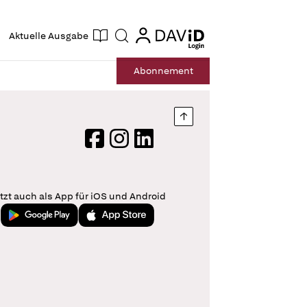
ogin
login
Aktuelle Ausgabe
Suche
Abo
nnement
Nach oben springen
Facebook
Instagram
LinkedIn
tzt auch als App für iOS und Android
Jetzt bei Google Play
Laden im App Store