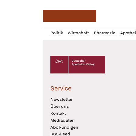
Deutsche Apotheker Ze
Profil
Daz
Politik
Wirtschaft
Pharmazie
Apothe
öffnen
Pur
Abo
öffnen
Deutscher Apotheker Verlag Logo
Service
Newsletter
Über uns
Kontakt
Mediadaten
Abo kündigen
RSS-Feed