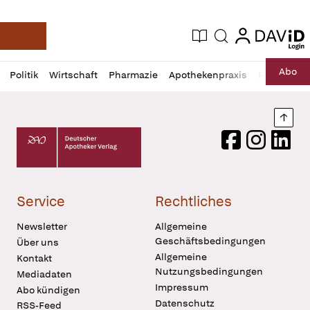
login
login
Aktuelle Ausgabe
Suche
Deutsche Apotheker Zeitung
Profil
Daz
Abo
Politik
Wirtschaft
Pharmazie
Apothekenpraxis
Recht
Sp
öffnen
Pur
Abo
öffnen
Nach
Deutscher Apotheker Verlag Logo
Facebook
Instagram
LinkedI
Service
Rechtliches
Newsletter
Allgemeine
Geschäftsbedingungen
Über uns
Allgemeine
Kontakt
Nutzungsbedingungen
Mediadaten
Impressum
Abo kündigen
Datenschutz
RSS-Feed