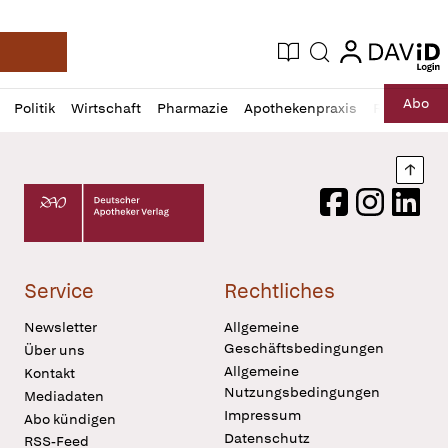
login
login
Aktuelle Ausgabe
Suche
Deutsche Apotheker Zeitung
Profil
Daz
Abo
Politik
Wirtschaft
Pharmazie
Apothekenpraxis
Recht
Sp
öffnen
Pur
Abo
öffnen
Nach
Deutscher Apotheker Verlag Logo
Facebook
Instagram
LinkedI
Service
Rechtliches
Newsletter
Allgemeine
Geschäftsbedingungen
Über uns
Allgemeine
Kontakt
Nutzungsbedingungen
Mediadaten
Impressum
Abo kündigen
Datenschutz
RSS-Feed