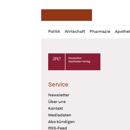
Deutsche Apotheker Ze
Profil
Daz
Politik
Wirtschaft
Pharmazie
Apothe
öffnen
Pur
Abo
öffnen
Deutscher Apotheker Verlag Logo
Service
Newsletter
Über uns
Kontakt
Mediadaten
Abo kündigen
RSS-Feed