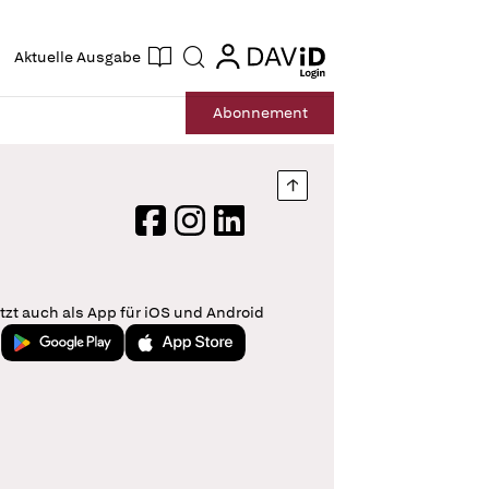
ogin
login
Aktuelle Ausgabe
Suche
Abo
nnement
Nach oben springen
Facebook
Instagram
LinkedIn
tzt auch als App für iOS und Android
Jetzt bei Google Play
Laden im App Store