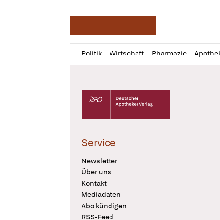
Deutsche Apotheker Ze
Profil
Daz
Politik
Wirtschaft
Pharmazie
Apothe
öffnen
Pur
Abo
öffnen
Deutscher Apotheker Verlag Logo
Service
Newsletter
Über uns
Kontakt
Mediadaten
Abo kündigen
RSS-Feed