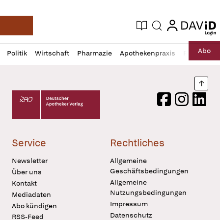
login
login
Aktuelle Ausgabe
Suche
Deutsche Apotheker Zeitung
Profil
Daz
Abo
Politik
Wirtschaft
Pharmazie
Apothekenpraxis
Recht
Sp
öffnen
Pur
Abo
öffnen
Nach
Deutscher Apotheker Verlag Logo
Facebook
Instagram
LinkedI
Service
Rechtliches
Newsletter
Allgemeine
Geschäftsbedingungen
Über uns
Allgemeine
Kontakt
Nutzungsbedingungen
Mediadaten
Impressum
Abo kündigen
Datenschutz
RSS-Feed