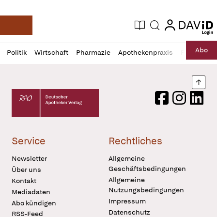
login
login
Aktuelle Ausgabe
Suche
Deutsche Apotheker Zeitung
Profil
Daz
Abo
Politik
Wirtschaft
Pharmazie
Apothekenpraxis
Recht
Sp
öffnen
Pur
Abo
öffnen
Nach
Deutscher Apotheker Verlag Logo
Facebook
Instagram
LinkedI
Service
Rechtliches
Newsletter
Allgemeine
Geschäftsbedingungen
Über uns
Allgemeine
Kontakt
Nutzungsbedingungen
Mediadaten
Impressum
Abo kündigen
Datenschutz
RSS-Feed