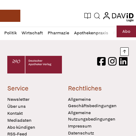
login
login
Aktuelle Ausgabe
Suche
Deutsche Apotheker Zeitung
Profil
Daz
Abo
Politik
Wirtschaft
Pharmazie
Apothekenpraxis
Recht
Sp
öffnen
Pur
Abo
öffnen
Nach
Deutscher Apotheker Verlag Logo
Facebook
Instagram
LinkedI
Service
Rechtliches
Newsletter
Allgemeine
Geschäftsbedingungen
Über uns
Allgemeine
Kontakt
Nutzungsbedingungen
Mediadaten
Impressum
Abo kündigen
Datenschutz
RSS-Feed