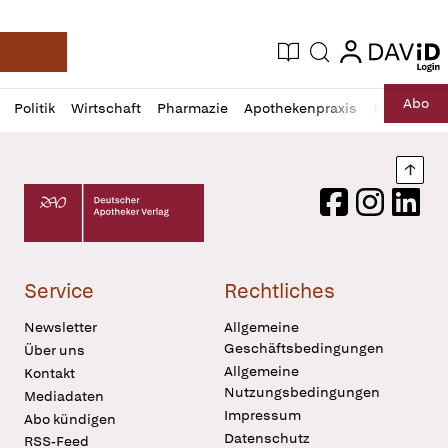
login
login
Aktuelle Ausgabe
Suche
Deutsche Apotheker Zeitung
Profil
Daz
Abo
Politik
Wirtschaft
Pharmazie
Apothekenpraxis
Recht
Sp
öffnen
Pur
Abo
öffnen
Nach
Deutscher Apotheker Verlag Logo
Facebook
Instagram
LinkedI
Service
Rechtliches
Newsletter
Allgemeine
Geschäftsbedingungen
Über uns
Allgemeine
Kontakt
Nutzungsbedingungen
Mediadaten
Impressum
Abo kündigen
Datenschutz
RSS-Feed