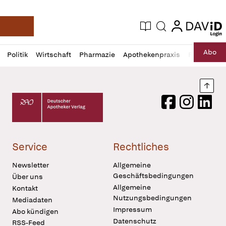
login
login
Aktuelle Ausgabe
Suche
Deutsche Apotheker Zeitung
Profil
Daz
Abo
Politik
Wirtschaft
Pharmazie
Apothekenpraxis
Recht
Sp
öffnen
Pur
Abo
öffnen
Nach
Deutscher Apotheker Verlag Logo
Facebook
Instagram
LinkedI
Service
Rechtliches
Newsletter
Allgemeine
Geschäftsbedingungen
Über uns
Allgemeine
Kontakt
Nutzungsbedingungen
Mediadaten
Impressum
Abo kündigen
Datenschutz
RSS-Feed