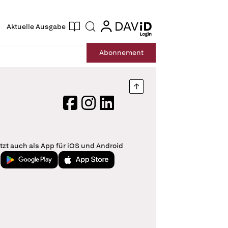
ogin
login
Aktuelle Ausgabe
Suche
Abo
nnement
Nach oben springen
Facebook
Instagram
LinkedIn
tzt auch als App für iOS und Android
Jetzt bei Google Play
Laden im App Store