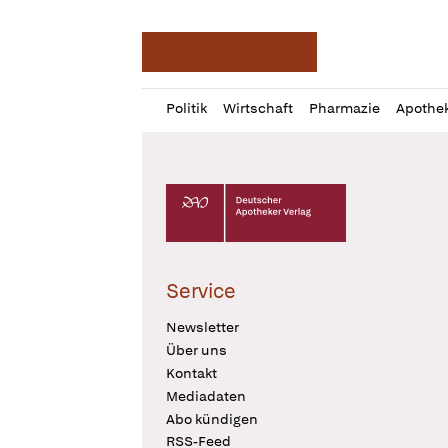
Deutsche Apotheker Ze
Profil
Daz
Politik
Wirtschaft
Pharmazie
Apothe
öffnen
Pur
Abo
öffnen
Deutscher Apotheker Verlag Logo
Service
Newsletter
Über uns
Kontakt
Mediadaten
Abo kündigen
RSS-Feed