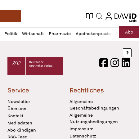
login
login
Aktuelle Ausgabe
Suche
Deutsche Apotheker Zeitung
Profil
Daz
Abo
Politik
Wirtschaft
Pharmazie
Apothekenpraxis
Recht
Sp
öffnen
Pur
Abo
öffnen
Nach
Deutscher Apotheker Verlag Logo
Facebook
Instagram
LinkedI
Service
Rechtliches
Newsletter
Allgemeine
Geschäftsbedingungen
Über uns
Allgemeine
Kontakt
Nutzungsbedingungen
Mediadaten
Impressum
Abo kündigen
Datenschutz
RSS-Feed