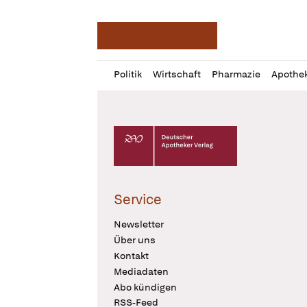
Deutsche Apotheker Ze
Profil
Daz
Politik
Wirtschaft
Pharmazie
Apothe
öffnen
Pur
Abo
öffnen
Deutscher Apotheker Verlag Logo
Service
Newsletter
Über uns
Kontakt
Mediadaten
Abo kündigen
RSS-Feed