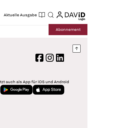
ogin
login
Aktuelle Ausgabe
Suche
Abo
nnement
Nach oben springen
Facebook
Instagram
LinkedIn
tzt auch als App für iOS und Android
Jetzt bei Google Play
Laden im App Store