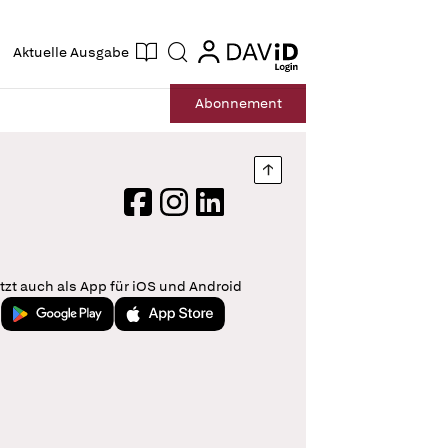
ogin
login
Aktuelle Ausgabe
Suche
Abo
nnement
Nach oben springen
Facebook
Instagram
LinkedIn
tzt auch als App für iOS und Android
Jetzt bei Google Play
Laden im App Store