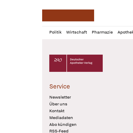
Deutsche Apotheker Ze
Profil
Daz
Politik
Wirtschaft
Pharmazie
Apothe
öffnen
Pur
Abo
öffnen
Deutscher Apotheker Verlag Logo
Service
Newsletter
Über uns
Kontakt
Mediadaten
Abo kündigen
RSS-Feed