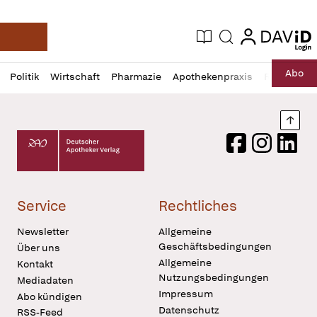
login
login
Aktuelle Ausgabe
Suche
Deutsche Apotheker Zeitung
Profil
Daz
Abo
Politik
Wirtschaft
Pharmazie
Apothekenpraxis
Recht
Sp
öffnen
Pur
Abo
öffnen
Nach
Deutscher Apotheker Verlag Logo
Facebook
Instagram
LinkedI
Service
Rechtliches
Newsletter
Allgemeine
Geschäftsbedingungen
Über uns
Allgemeine
Kontakt
Nutzungsbedingungen
Mediadaten
Impressum
Abo kündigen
Datenschutz
RSS-Feed