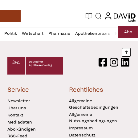
login
login
Aktuelle Ausgabe
Suche
Deutsche Apotheker Zeitung
Profil
Daz
Abo
Politik
Wirtschaft
Pharmazie
Apothekenpraxis
Recht
Sp
öffnen
Pur
Abo
öffnen
Nach
Deutscher Apotheker Verlag Logo
Facebook
Instagram
LinkedI
Service
Rechtliches
Newsletter
Allgemeine
Geschäftsbedingungen
Über uns
Allgemeine
Kontakt
Nutzungsbedingungen
Mediadaten
Impressum
Abo kündigen
Datenschutz
RSS-Feed