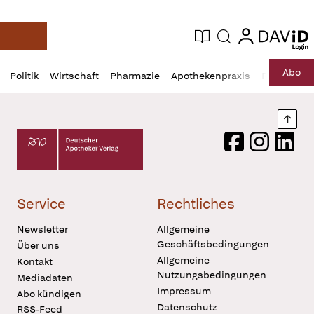
login
login
Aktuelle Ausgabe
Suche
Deutsche Apotheker Zeitung
Profil
Daz
Abo
Politik
Wirtschaft
Pharmazie
Apothekenpraxis
Recht
Sp
öffnen
Pur
Abo
öffnen
Nach
Deutscher Apotheker Verlag Logo
Facebook
Instagram
LinkedI
Service
Rechtliches
Newsletter
Allgemeine
Geschäftsbedingungen
Über uns
Allgemeine
Kontakt
Nutzungsbedingungen
Mediadaten
Impressum
Abo kündigen
Datenschutz
RSS-Feed