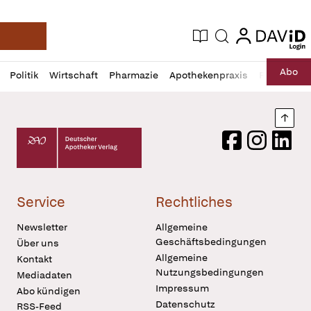
login
login
Aktuelle Ausgabe
Suche
Deutsche Apotheker Zeitung
Profil
Daz
Abo
Politik
Wirtschaft
Pharmazie
Apothekenpraxis
Recht
Sp
öffnen
Pur
Abo
öffnen
Nach
Deutscher Apotheker Verlag Logo
Facebook
Instagram
LinkedI
Service
Rechtliches
Newsletter
Allgemeine
Geschäftsbedingungen
Über uns
Allgemeine
Kontakt
Nutzungsbedingungen
Mediadaten
Impressum
Abo kündigen
Datenschutz
RSS-Feed