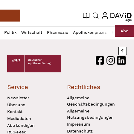
login
login
Aktuelle Ausgabe
Suche
Deutsche Apotheker Zeitung
Profil
Daz
Abo
Politik
Wirtschaft
Pharmazie
Apothekenpraxis
Recht
Sp
öffnen
Pur
Abo
öffnen
Nach
Deutscher Apotheker Verlag Logo
Facebook
Instagram
LinkedI
Service
Rechtliches
Newsletter
Allgemeine
Geschäftsbedingungen
Über uns
Allgemeine
Kontakt
Nutzungsbedingungen
Mediadaten
Impressum
Abo kündigen
Datenschutz
RSS-Feed