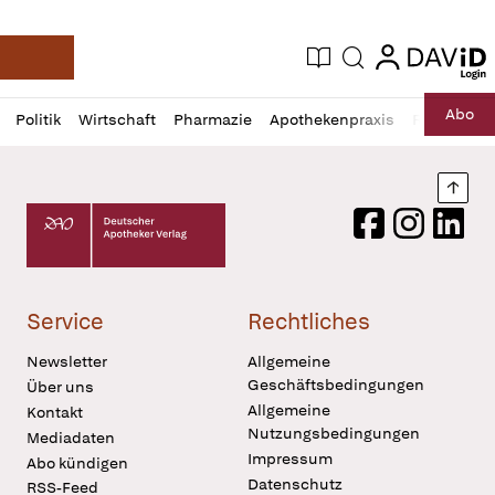
login
login
Aktuelle Ausgabe
Suche
Deutsche Apotheker Zeitung
Profil
Daz
Abo
Politik
Wirtschaft
Pharmazie
Apothekenpraxis
Recht
Sp
öffnen
Pur
Abo
öffnen
Nach
Deutscher Apotheker Verlag Logo
Facebook
Instagram
LinkedI
Service
Rechtliches
Newsletter
Allgemeine
Geschäftsbedingungen
Über uns
Allgemeine
Kontakt
Nutzungsbedingungen
Mediadaten
Impressum
Abo kündigen
Datenschutz
RSS-Feed