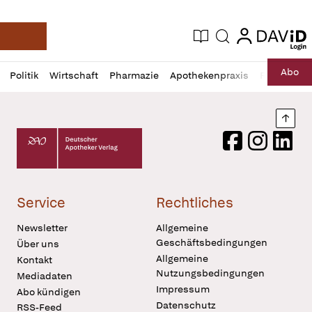
login
login
Aktuelle Ausgabe
Suche
Deutsche Apotheker Zeitung
Profil
Daz
Abo
Politik
Wirtschaft
Pharmazie
Apothekenpraxis
Recht
Sp
öffnen
Pur
Abo
öffnen
Nach
Deutscher Apotheker Verlag Logo
Facebook
Instagram
LinkedI
Service
Rechtliches
Newsletter
Allgemeine
Geschäftsbedingungen
Über uns
Allgemeine
Kontakt
Nutzungsbedingungen
Mediadaten
Impressum
Abo kündigen
Datenschutz
RSS-Feed