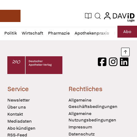
login
login
Aktuelle Ausgabe
Suche
Deutsche Apotheker Zeitung
Profil
Daz
Abo
Politik
Wirtschaft
Pharmazie
Apothekenpraxis
Recht
Sp
öffnen
Pur
Abo
öffnen
Nach
Deutscher Apotheker Verlag Logo
Facebook
Instagram
LinkedI
Service
Rechtliches
Newsletter
Allgemeine
Geschäftsbedingungen
Über uns
Allgemeine
Kontakt
Nutzungsbedingungen
Mediadaten
Impressum
Abo kündigen
Datenschutz
RSS-Feed