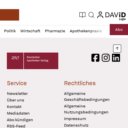
login
login
Aktuelle Ausgabe
Suche
Deutsche Apotheker Zeitung
Profil
Daz
Abo
Politik
Wirtschaft
Pharmazie
Apothekenpraxis
Recht
Sp
öffnen
Pur
Abo
öffnen
Nach
Deutscher Apotheker Verlag Logo
Facebook
Instagram
LinkedI
Service
Rechtliches
Newsletter
Allgemeine
Geschäftsbedingungen
Über uns
Allgemeine
Kontakt
Nutzungsbedingungen
Mediadaten
Impressum
Abo kündigen
Datenschutz
RSS-Feed