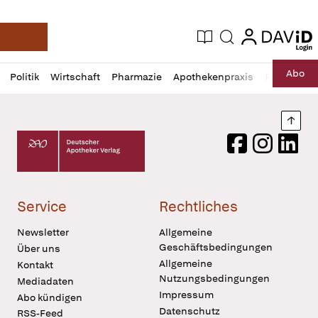
login
login
Aktuelle Ausgabe
Suche
Deutsche Apotheker Zeitung
Profil
Daz
Abo
Politik
Wirtschaft
Pharmazie
Apothekenpraxis
Recht
Sp
öffnen
Pur
Abo
öffnen
Nach
Deutscher Apotheker Verlag Logo
Facebook
Instagram
LinkedI
Service
Rechtliches
Newsletter
Allgemeine
Geschäftsbedingungen
Über uns
Allgemeine
Kontakt
Nutzungsbedingungen
Mediadaten
Impressum
Abo kündigen
Datenschutz
RSS-Feed