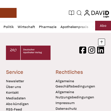
login
login
Aktuelle Ausgabe
Suche
Deutsche Apotheker Zeitung
Profil
Daz
Abo
Politik
Wirtschaft
Pharmazie
Apothekenpraxis
Recht
Sp
öffnen
Pur
Abo
öffnen
Nach
Deutscher Apotheker Verlag Logo
Facebook
Instagram
LinkedI
Service
Rechtliches
Newsletter
Allgemeine
Geschäftsbedingungen
Über uns
Allgemeine
Kontakt
Nutzungsbedingungen
Mediadaten
Impressum
Abo kündigen
Datenschutz
RSS-Feed