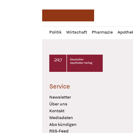
Deutsche Apotheker Ze
Profil
Daz
Politik
Wirtschaft
Pharmazie
Apothe
öffnen
Pur
Abo
öffnen
Deutscher Apotheker Verlag Logo
Service
Newsletter
Über uns
Kontakt
Mediadaten
Abo kündigen
RSS-Feed