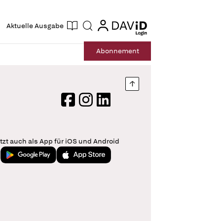
ogin
login
Aktuelle Ausgabe
Suche
Abo
nnement
Nach oben springen
Facebook
Instagram
LinkedIn
tzt auch als App für iOS und Android
Jetzt bei Google Play
Laden im App Store