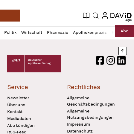
login
login
Aktuelle Ausgabe
Suche
Deutsche Apotheker Zeitung
Profil
Daz
Abo
Politik
Wirtschaft
Pharmazie
Apothekenpraxis
Recht
Sp
öffnen
Pur
Abo
öffnen
Nach
Deutscher Apotheker Verlag Logo
Facebook
Instagram
LinkedI
Service
Rechtliches
Newsletter
Allgemeine
Geschäftsbedingungen
Über uns
Allgemeine
Kontakt
Nutzungsbedingungen
Mediadaten
Impressum
Abo kündigen
Datenschutz
RSS-Feed