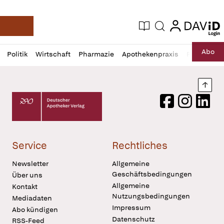
login
login
Aktuelle Ausgabe
Suche
Deutsche Apotheker Zeitung
Profil
Daz
Abo
Politik
Wirtschaft
Pharmazie
Apothekenpraxis
Recht
Sp
öffnen
Pur
Abo
öffnen
Nach
Deutscher Apotheker Verlag Logo
Facebook
Instagram
LinkedI
Service
Rechtliches
Newsletter
Allgemeine
Geschäftsbedingungen
Über uns
Allgemeine
Kontakt
Nutzungsbedingungen
Mediadaten
Impressum
Abo kündigen
Datenschutz
RSS-Feed