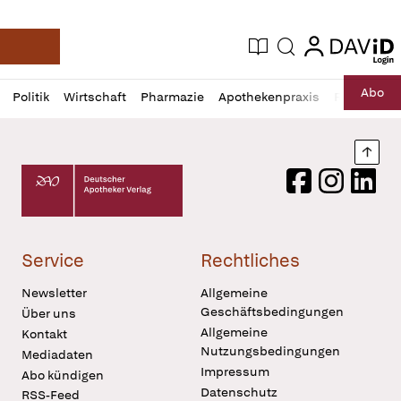
login
login
Aktuelle Ausgabe
Suche
Deutsche Apotheker Zeitung
Profil
Daz
Abo
Politik
Wirtschaft
Pharmazie
Apothekenpraxis
Recht
Sp
öffnen
Pur
Abo
öffnen
Nach
Deutscher Apotheker Verlag Logo
Facebook
Instagram
LinkedI
Service
Rechtliches
Newsletter
Allgemeine
Geschäftsbedingungen
Über uns
Allgemeine
Kontakt
Nutzungsbedingungen
Mediadaten
Impressum
Abo kündigen
Datenschutz
RSS-Feed