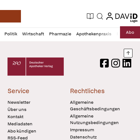
login
login
Aktuelle Ausgabe
Suche
Deutsche Apotheker Zeitung
Profil
Daz
Abo
Politik
Wirtschaft
Pharmazie
Apothekenpraxis
Recht
Sp
öffnen
Pur
Abo
öffnen
Nach
Deutscher Apotheker Verlag Logo
Facebook
Instagram
LinkedI
Service
Rechtliches
Newsletter
Allgemeine
Geschäftsbedingungen
Über uns
Allgemeine
Kontakt
Nutzungsbedingungen
Mediadaten
Impressum
Abo kündigen
Datenschutz
RSS-Feed