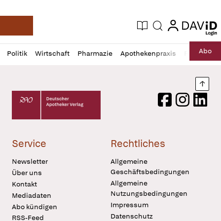
login
login
Aktuelle Ausgabe
Suche
Deutsche Apotheker Zeitung
Profil
Daz
Abo
Politik
Wirtschaft
Pharmazie
Apothekenpraxis
Recht
Sp
öffnen
Pur
Abo
öffnen
Nach
Deutscher Apotheker Verlag Logo
Facebook
Instagram
LinkedI
Service
Rechtliches
Newsletter
Allgemeine
Geschäftsbedingungen
Über uns
Allgemeine
Kontakt
Nutzungsbedingungen
Mediadaten
Impressum
Abo kündigen
Datenschutz
RSS-Feed