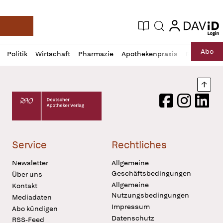
login
login
Aktuelle Ausgabe
Suche
Deutsche Apotheker Zeitung
Profil
Daz
Abo
Politik
Wirtschaft
Pharmazie
Apothekenpraxis
Recht
Sp
öffnen
Pur
Abo
öffnen
Nach
Deutscher Apotheker Verlag Logo
Facebook
Instagram
LinkedI
Service
Rechtliches
Newsletter
Allgemeine
Geschäftsbedingungen
Über uns
Allgemeine
Kontakt
Nutzungsbedingungen
Mediadaten
Impressum
Abo kündigen
Datenschutz
RSS-Feed