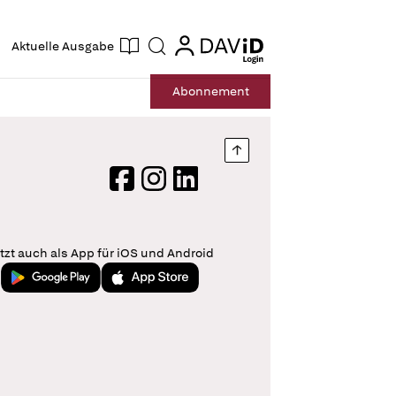
ogin
login
Aktuelle Ausgabe
Suche
Abo
nnement
Nach oben springen
Facebook
Instagram
LinkedIn
tzt auch als App für iOS und Android
Jetzt bei Google Play
Laden im App Store