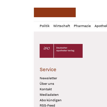
Deutsche Apotheker Ze
Profil
Daz
Politik
Wirtschaft
Pharmazie
Apothe
öffnen
Pur
Abo
öffnen
Deutscher Apotheker Verlag Logo
Service
Newsletter
Über uns
Kontakt
Mediadaten
Abo kündigen
RSS-Feed