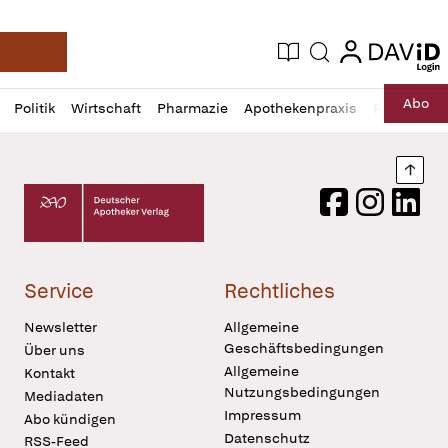
login
login
Aktuelle Ausgabe
Suche
Deutsche Apotheker Zeitung
Profil
Daz
Abo
Politik
Wirtschaft
Pharmazie
Apothekenpraxis
Recht
Sp
öffnen
Pur
Abo
öffnen
Nach
Deutscher Apotheker Verlag Logo
Facebook
Instagram
LinkedI
Service
Rechtliches
Newsletter
Allgemeine
Geschäftsbedingungen
Über uns
Allgemeine
Kontakt
Nutzungsbedingungen
Mediadaten
Impressum
Abo kündigen
Datenschutz
RSS-Feed